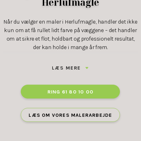
Herlufmagle
Når du vælger en maler i Herlufmagle, handler det ikke
kun om at få rullet lidt farve på væggene – det handler
om at sikre et flot, holdbart og professionelt resultat,
der kan holde i mange år frem.
Hos LA Maler har vi styr på detaljerne. Vi ved præcis,
LÆS MERE
hvilke materialer og metoder der skal bruges for at
opnå det bedste resultat – uanset om det er indendørs
maling, facadebehandling eller opsætning af filt.
RING 61 80 10 00
Som din professionelle maler i Herlufmagle sørger vi
for, at du er tryg hele vejen igennem. Vi starter med en
LÆS OM VORES MALERARBEJDE
grundig dialog og planlægning, og vi afslutter ikke
opgaven, før du er 100% tilfreds.