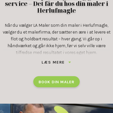
service – Det får du hos din maler i
Herlufmagle
Når du vælger LA Maler som din maler i Herlufmagle,
vælger du et malerfirma, der sætter en ære i at levere et
flot og holdbart resultat – hver gang. Vi går op i
håndværket og går ikke hjem, før vi selv ville være
tilfredse med resultatet i vores eget hjem.
LÆS MERE
Vi ved, hvor vigtigt det er, at tingene kører som aftalt.
Derfor kommer vi til tiden, holder vores deadlines og
rydder op efter os. Du slipper for bøvl og usikkerhed –
BOOK DIN MALER
og får i stedet en oplevelse med ro i maven og et
resultat, du kan glæde dig over i mange år.
Hos os handler det ikke bare om maling – det handler
om tillid, tryghed og god dialog. Det er sådan, vi har