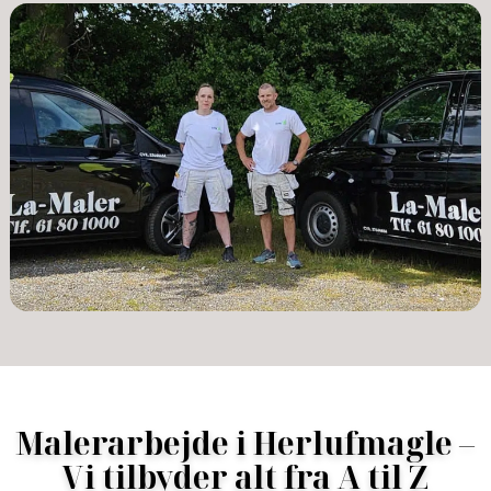
Slip for gør-det-selv-bøvl og uforudsete problemer – og
få i stedet en løsning, du kan være stolt af.
Vi er klar, når du er –
kontakt os
for et godt tilbud.
Malerarbejde i Herlufmagle –
Vi tilbyder alt fra A til Z