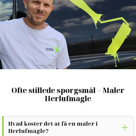
fået glade og tilfredse kunder i hele Herlufmagle og
omegn.
Ofte stillede spørgsmål – Maler
Herlufmagle
Hvad koster det at få en maler i
Herlufmagle?