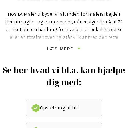
Hos LA Maler tilbyder vi alt inden for malerarbejde i
Herlufmagle – og vi mener det, når vi siger “fra A til Z”.
Uanset om du har brug for hjælp til et enkelt værelse
eller en totalrenovering, står vi klar med den rette
løsning.
LÆS MERE
Vi maler både inde og ude, og vi hjælper med
opsætning af filt, spartling, facademaling, maling af
Se her hvad vi bl.a. kan hjælpe
vinduer og meget mere. Vi har erfaring med både
dig med:
private boliger, erhvervsbyggeri og sommerhuse – og vi
ved, hvordan vi tilpasser opgaven til både budget og
behov. Vi går aldrig på kompromis med kvaliteten og
arbejder kun med materialer, vi selv kan stå inde for.
Opsætning af filt
Det sikrer dig et flot og langtidsholdbart resultat – hver
gang.