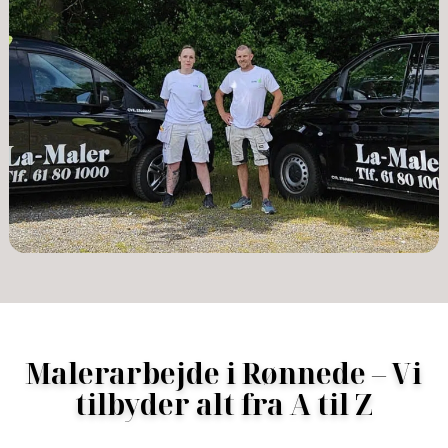
få i stedet en løsning, du kan være stolt af.
Vi er klar, når du er –
kontakt os
for et godt tilbud.
Malerarbejde i Rønnede – Vi
tilbyder alt fra A til Z