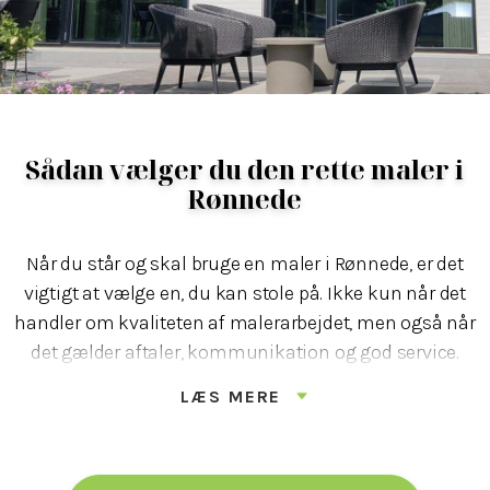
Sådan vælger du den rette maler i
Rønnede
Når du står og skal bruge en maler i Rønnede, er det
vigtigt at vælge en, du kan stole på. Ikke kun når det
handler om kvaliteten af malerarbejdet, men også når
det gælder aftaler, kommunikation og god service.
LÆS MERE
Hos LA Maler gør vi en dyd ud af at være til at regne
med. Vi svarer hurtigt, holder det vi lover – og leverer
resultater, vi selv er stolte af. Det er den måde, vi har