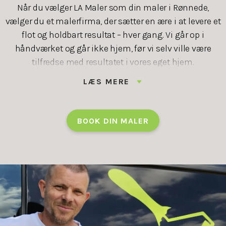
Når du vælger LA Maler som din maler i Rønnede,
vælger du et malerfirma, der sætter en ære i at levere et
flot og holdbart resultat – hver gang. Vi går op i
håndværket og går ikke hjem, før vi selv ville være
tilfredse med resultatet i vores eget hjem.
LÆS MERE
Vi ved, hvor vigtigt det er, at tingene kører som aftalt.
Derfor kommer vi til tiden, holder vores deadlines og
rydder op efter os. Du slipper for bøvl og usikkerhed –
BOOK DIN MALER
og får i stedet en oplevelse med ro i maven og et
resultat, du kan glæde dig over i mange år.
Hos os handler det ikke bare om maling – det handler
om tillid, tryghed og god dialog. Det er sådan, vi har
fået glade og tilfredse kunder i hele Rønnede og
omegn.