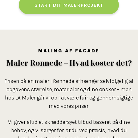
opbygget tillid til vores kunder på gennem mere end 15
START DIT MALERPROJEKT
år.
Et godt tip, når du skal vælge en maler i Rønnede, er at
tjekke, hvad tidligere kunder siger. Anmeldelser og
mund-til-mund anbefalinger siger ofte mere end flotte
MALING AF FACADE
billeder. Du er også altid velkommen til at ringe og få en
snak – så mærker du hurtigt, om kemien er der.
Maler Rønnede – Hvad koster det?
Vælg en maler, der tager din opgave seriøst – det gør vi
Prisen på en maler i Rønnede afhænger selvfølgelig af
hos LA Maler.
opgavens størrelse, materialer og dine ønsker – men
hos LA Maler går vi op i at være fair og gennemsigtige
med vores priser.
Vi giver altid et skræddersyet tilbud baseret på dine
behov, og vi sørger for, at du ved præcis, hvad du