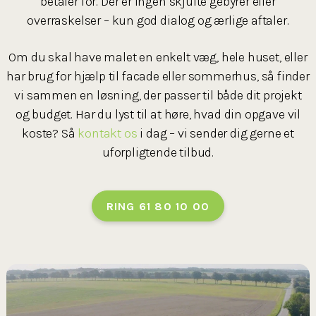
betaler for. Der er ingen skjulte gebyrer eller
overraskelser – kun god dialog og ærlige aftaler.
Om du skal have malet en enkelt væg, hele huset, eller
har brug for hjælp til facade eller sommerhus, så finder
vi sammen en løsning, der passer til både dit projekt
og budget. Har du lyst til at høre, hvad din opgave vil
koste? Så
kontakt os
i dag – vi sender dig gerne et
uforpligtende tilbud.
RING 61 80 10 00